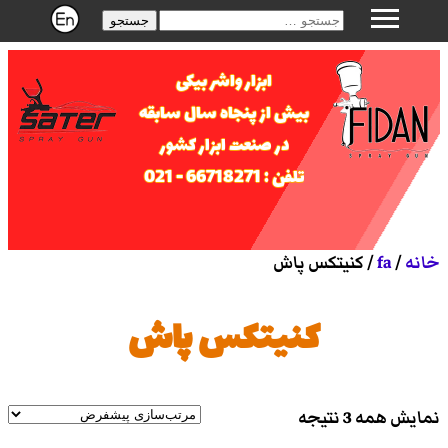
جستجو
ابزار واشر بیکی
بیش از پنجاه سال سابقه
در صنعت ابزار کشور
تلفن : 66718271 - 021
خانه
/
fa
/ کنیتکس پاش
کنیتکس پاش
نمایش همه 3 نتیجه