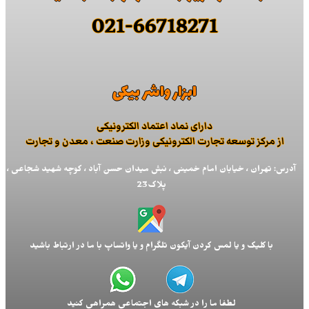
021-66718271
ابزار واشر بیکی
دارای نماد اعتماد الكترونیكی
از مركز توسعه تجارت الكترونیكی وزارت صنعت ، معدن و تجارت
آدرس: تهران ، خیابان امام خمینی ، نبش میدان حسن آباد ، کوچه شهید شجاعی ،
پلاک23
با کلیک و یا لمس کردن آیکون تلگرام و یا واتساپ با ما در ارتباط باشید
لطفا ما را در شبکه های اجتماعی همراهی کنید