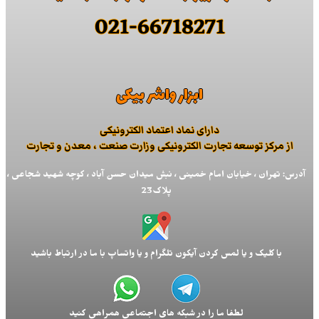
021-66718271
ابزار واشر بیکی
دارای نماد اعتماد الكترونیكی
از مركز توسعه تجارت الكترونیكی وزارت صنعت ، معدن و تجارت
آدرس: تهران ، خیابان امام خمینی ، نبش میدان حسن آباد ، کوچه شهید شجاعی ،
پلاک23
با کلیک و یا لمس کردن آیکون تلگرام و یا واتساپ با ما در ارتباط باشید
لطفا ما را در شبکه های اجتماعی همراهی کنید