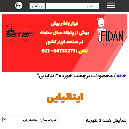
جستجو
ابزار واشر بیکی
بیش از پنجاه سال سابقه
در صنعت ابزار کشور
تلفن : 66718271 - 021
خانه
/ محصولات برچسب خورده “ایتالیایی”
ایتالیایی
نمایش همه 3 نتیجه