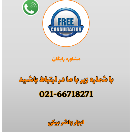
مشاوره رایگان
با شماره زیر با ما در ارتباط باشید
021-66718271
ابزار واشر بیکی