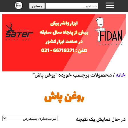
جستجو
ابزار واشر بیکی
بیش از پنجاه سال سابقه
در صنعت ابزار کشور
تلفن : 66718271 - 021
خانه
/ محصولات برچسب خورده “روغن پاش”
روغن پاش
در حال نمایش یک نتیجه