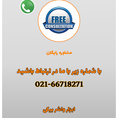
مشاوره رایگان
با شماره زیر با ما در ارتباط باشید
021-66718271
ابزار واشر بیکی