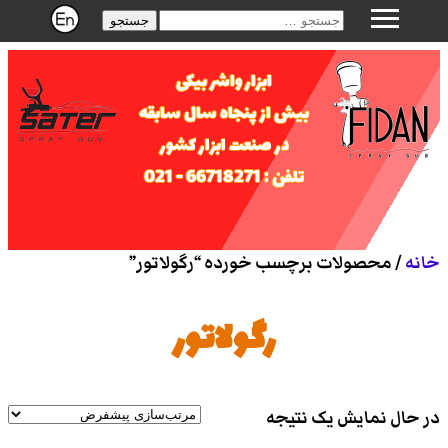
جستجو
ابزار واشر بیکی
بیش از پنجاه سال سابقه
در صنعت ابزار کشور
تلفن : 66718271 - 021
خانه
/ محصولات برچسب خورده “رگولاتور”
رگولاتور
در حال نمایش یک نتیجه