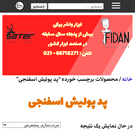
جستجو
ابزار واشر بیکی
بیش از پنجاه سال سابقه
در صنعت ابزار کشور
تلفن : 66718271 - 021
خانه
/ محصولات برچسب خورده “پد پولیش اسفنجی”
پد پولیش اسفنجی
در حال نمایش یک نتیجه