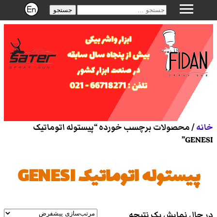
جستجو
ابزار واشر بیکی
بیش از پنجاه سال سابقه
در صنعت ابزار کشور
تلفن : 66718271 - 021
خانه
/ محصولات برچسب خورده “پیستوله اتوماتیک
GENESI”
پیستوله اتوماتیک GENESI
در حال نمایش یک نتیجه