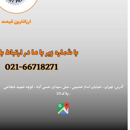
ارزانترین قیمت
با شماره زیر با ما در ارتباط 
021-66718271
آدرس: تهران ، خیابان امام خمینی ، نبش میدان حسن آباد ، کوچه شهید شجاعی
، پلاک23