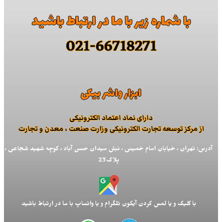
با شماره زیر با ما در ارتباط باشید
021-66718271
ابزار واشر بیکی
دارای نماد اعتماد الكترونیكی
از مركز توسعه تجارت الكترونیكی وزارت صنعت ، معدن و تجارت
آدرس: تهران ، خیابان امام خمینی ، نبش میدان حسن آباد ، کوچه شهید شجاعی ،
پلاک23
با کلیک و یا لمس کردن آیکون تلگرام و یا واتساپ با ما در ارتباط باشید