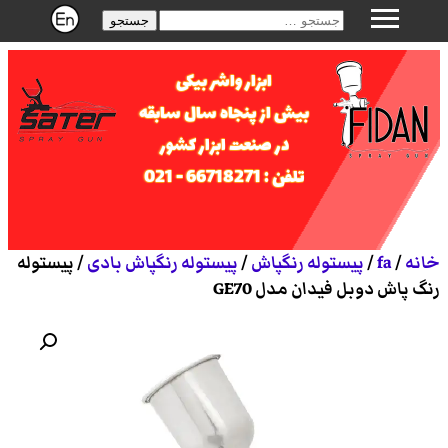
جستجو
ابزار واشر بیکی
بیش از پنجاه سال سابقه
در صنعت ابزار کشور
تلفن : 66718271 - 021
خانه
/
fa
/
پیستوله رنگپاش
/
پیستوله رنگپاش بادی
/ پیستوله
رنگ پاش دوبل فیدان مدل GE70