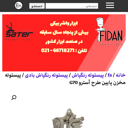
جستجو
ابزار واشر بیکی
بیش از پنجاه سال سابقه
در صنعت ابزار کشور
تلفن : 66718271 - 021
خانه
/
fa
/
پیستوله رنگپاش
/
پیستوله رنگپاش بادی
/ پیستوله
مخزن پایین طرح آسترو G70