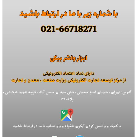
با شماره زیر با ما در ارتباط باشید
021-66718271
ابزار واشر بیکی
دارای نماد اعتماد الكترونیكی
از مركز توسعه تجارت الكترونیكی وزارت صنعت ، معدن و تجارت
آدرس: تهران ، خیابان امام خمینی ، نبش میدان حسن آباد ، کوچه شهید شجاعی ،
پلاک23
با کلیک و یا لمس کردن آیکون تلگرام و یا واتساپ با ما در ارتباط باشید