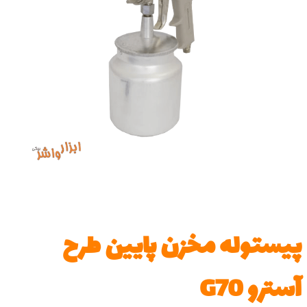
پیستوله مخزن پایین طرح
آسترو G70