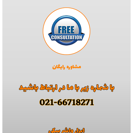
مشاوره رایگان
با شماره زیر با ما در ارتباط باشید
021-66718271
ابزار واشر بیکی