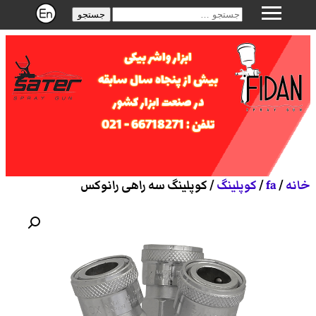
جستجو
ابزار واشر بیکی
بیش از پنجاه سال سابقه
در صنعت ابزار کشور
تلفن : 66718271 - 021
خانه
/
fa
/
کوپلینگ
/ کوپلینگ سه راهی رانوکس