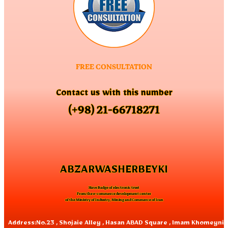
FREE CONSULTATION
Contact us with this number
(+98) 21-66718271
ABZARWASHERBEYKI
Have Badge of electronic trust
From the e-commerce development center
of the Ministry of Industry, Mining and Commerce of Iran
Address:No.23 , Shojaie Alley , Hasan ABAD Square , Imam Khomeyni