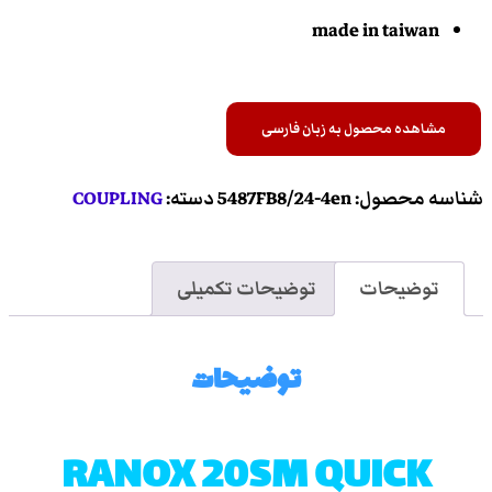
made in taiwan
مشاهده محصول به زبان فارسی
شناسه محصول:
5487FB8/24-4en
دسته:
COUPLING
توضیحات
توضیحات تکمیلی
توضیحات
RANOX 20SM QUICK