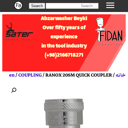
Search
Abzarwasher Beyki
Over fifty years of
experience
in the tool industry
2166718271(98+)
خانه
/
/ RANOX 20SM QUICK COUPLER
COUPLING
/
en