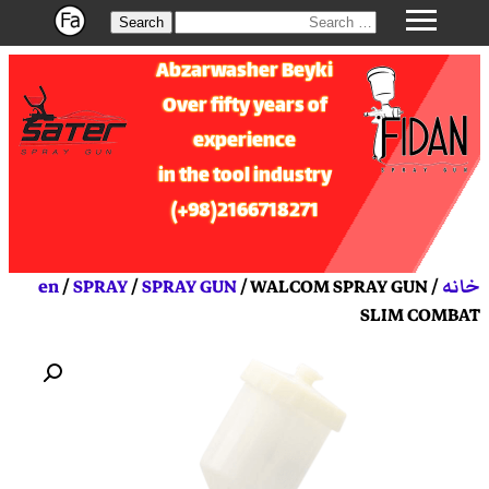
Search
Abzarwasher Beyki
Over fifty years of
experience
in the tool industry
2166718271(98+)
خانه
/
/ WALCOM SPRAY GUN
SPRAY GUN
/
SPRAY
/
en
SLIM COMBAT